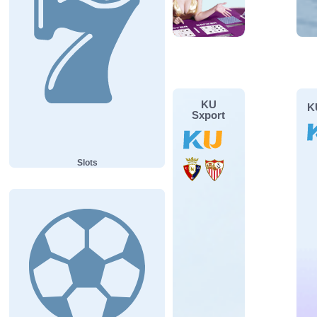
menemukan rahasia Anda sendiri yang memungkinkan Anda
untuk menonjol dari kerumunan.
Bagi mereka yang ingin memasuki dunia lotere 16 kartu yang
menarik ini, Kubet menawarkan platform yang ideal untuk
mengeksplorasi dan mengasah keterampilan Anda.
Mengunduh Kubet adalah langkah pertama menuju
pemahaman mendalam tentang modalitas ini, karena melalui
aplikasi ini Anda akan memiliki akses ke sumber daya
berharga, informasi penting, dan kesempatan untuk terhubung
dengan pemain berpengalaman lainnya yang berbagi
kebijaksanaan dan pengalaman mereka.
Jadi jangan menunggu lebih lama lagi. Unduh Kubet dan
benamkan diri Anda dalam dunia lotre 16 kartu yang
menakjubkan. ¡Temukan potensi Anda dan jadikan setiap
game pengalaman yang tak terlupakan!