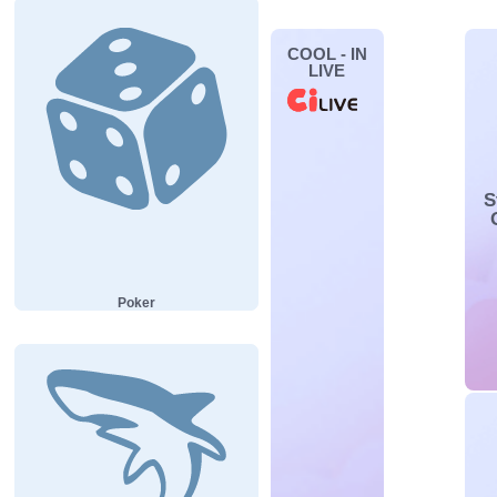
Anda tidak boleh memilih angka acak, melainkan
menggabungkan statistik dan perhitungan untuk
meningkatkan efisiensi. Menganalisis hasil angka yang
muncul secara berkala, sehingga menyimpulkan angka yang
paling mungkin muncul pada periode berikutnya. Untuk
memainkan lotere 16 kartu ini, Anda akan membutuhkan
jumlah modal yang layak. Tetapi sebagai gantinya manfaatnya
akan sangat baik jika Anda menang. Jadi teliti cara bermain
yang tepat untuk membatasi kerugian sebanyak mungkin.
¿Apa kelebihan dan kekurangan
lotere kartu
Kubet
16?
Metode pemecahan masalah apa pun memiliki kelebihan dan
kekurangannya sendiri. Tugas pemain adalah terus-menerus
menyerap dan belajar. Lihatlah keuntungan dan kerugian dari
merancang permainan lotere 16-angka yang cocok sendiri.
Keuntungan dari lotere 16-angka